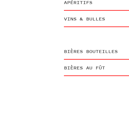
APÉRITIFS
VINS & BULLES
BIÈRES BOUTEILLES
BIÈRES AU FÛT
JUS DE FRUITS FRAIS
BOISSONS FRAÎCHES